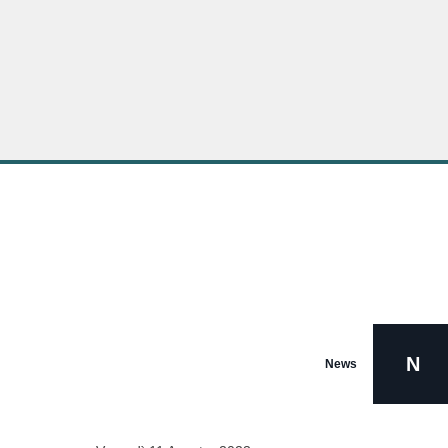
N
News