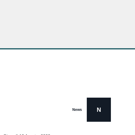
N
News