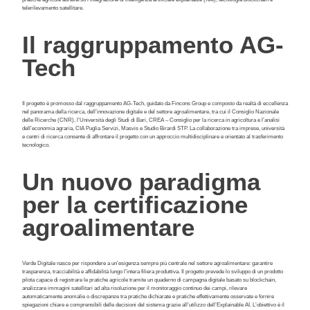
telerilevamento satellitare.
Il raggruppamento AG-
Tech
Il progetto è promosso dal raggruppamento AG-Tech, guidato da Fincons Group e composto da realtà di eccellenza
nel panorama della ricerca, dell’innovazione digitale e del settore agroalimentare, tra cui il Consiglio Nazionale
delle Ricerche (CNR), l’Università degli Studi di Bari, CREA – Consiglio per la ricerca in agricoltura e l’analisi
dell’economia agraria, CIA Puglia Servizi, Masvis e Studio Birardi STP. La collaborazione tra imprese, università
e centri di ricerca consente di affrontare il progetto con un approccio multidisciplinare e orientato al trasferimento
tecnologico.
Un nuovo paradigma
per la certificazione
agroalimentare
Verde Digitale nasce per rispondere a un’esigenza sempre più centrale nel settore agroalimentare: garantire
trasparenza, tracciabilità e affidabilità lungo l’intera filiera produttiva. Il progetto prevede lo sviluppo di un prodotto
pilota capace di registrare le pratiche agricole tramite un quaderno di campagna digitale basato su blockchain,
analizzare immagini satellitari ad alta risoluzione per il monitoraggio continuo dei campi, rilevare
automaticamente anomalie o discrepanze tra pratiche dichiarate e pratiche effettivamente osservate e fornire
spiegazioni chiare e comprensibili delle decisioni del sistema grazie all’utilizzo dell’Explainable AI. L’obiettivo è il