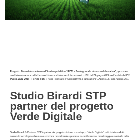
Progetto finanziato a valere sull’Avviso pubblico “RETI – Sostegno alla ricerca collaborativa”
, approvato
con Determinazione della Sezione Ricerca e Relazioni Internazionali n. 208 del 24 giugno 2024, nell’ambito del
PR
Puglia 2021–2027 – Fondo FESR
, Asse Prioritario I “Competitività e Innovazione”, Azione 1.5, Sub-Azione 1.5.1.
Studio Birardi STP
partner del progetto
Verde Digitale
Studio Birardi & Partners STP è partner del progetto di ricerca e sviluppo “Verde Digitale”, un’iniziativa ad alto
contenuto tecnologico che mira a innovare radicalmente i processi di certificazione, monitoraggio e controllo delle
pratiche agricole attraverso l’integrazione di intelligenza artificiale explainable (XAI), tecnologia blockchain e