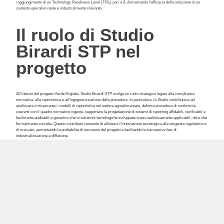
raggiungimento di un Technology Readiness Level (TRL) pari a 6, dimostrando l’efficacia della soluzione in un
contesto operativo reale e industrialmente rilevante.
Il ruolo di Studio
Birardi STP nel
progetto
All’interno del progetto Verde Digitale, Studio Birardi STP svolge un ruolo strategico legato alla compliance
normativa, alla reportistica e all’ingegnerizzazione delle procedure. In particolare, lo Studio contribuisce ad
analizzare criticamente i modelli di reportistica nel settore agroalimentare, definire procedure di conformità
coerenti con il quadro normativo vigente, supportare la progettazione di sistemi di reporting affidabili, verificabili e
facilmente auditabili e garantire che le soluzioni tecnologiche sviluppate siano realisticamente applicabili, oltre che
formalmente corrette. Questo contributo consente di allineare l’innovazione tecnologica alle esigenze regolatorie e
di mercato, aumentando la probabilità di successo del progetto e facilitando le successive fasi di
industrializzazione e diffusione.
Competenze che
uniscono ricerca,
tecnologia e
governance