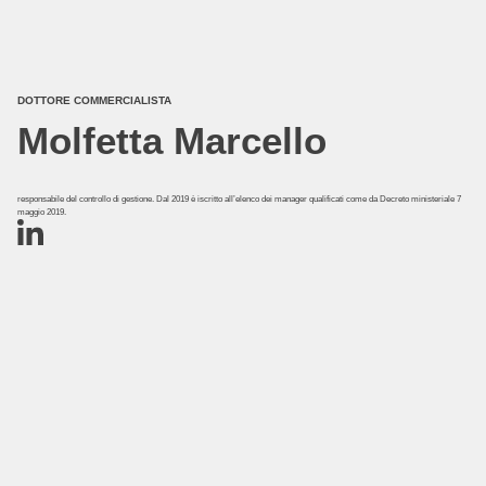
DOTTORE COMMERCIALISTA
Molfetta Marcello
responsabile del controllo di gestione. Dal 2019 è iscritto all’elenco dei manager qualificati come da Decreto ministeriale 7
maggio 2019.