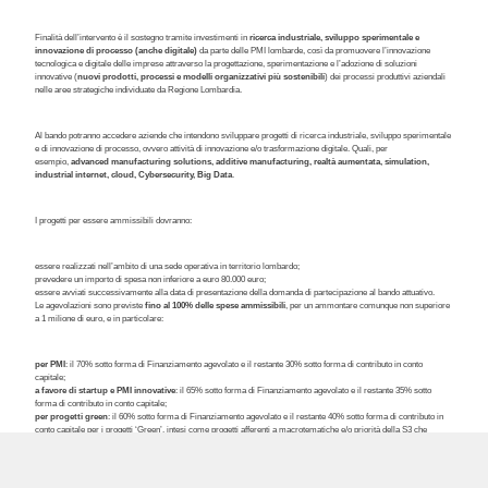
Finalità dell’intervento è il sostegno tramite investimenti in
ricerca industriale, sviluppo sperimentale e
innovazione di processo (anche digitale)
da parte delle PMI lombarde, così da promuovere l’innovazione
tecnologica e digitale delle imprese attraverso la progettazione, sperimentazione e l’adozione di soluzioni
innovative (
nuovi prodotti, processi e modelli organizzativi più sostenibili
) dei processi produttivi aziendali
nelle aree strategiche individuate da Regione Lombardia.
Al bando potranno accedere aziende che intendono sviluppare progetti di ricerca industriale, sviluppo sperimentale
e di innovazione di processo, ovvero attività di innovazione e/o trasformazione digitale. Quali, per
esempio,
advanced manufacturing solutions, additive manufacturing, realtà aumentata, simulation,
industrial internet, cloud, Cybersecurity, Big Data
.
I progetti per essere ammissibili dovranno:
essere realizzati nell’ambito di una sede operativa in territorio lombardo;
prevedere un importo di spesa non inferiore a euro 80.000 euro;
essere avviati successivamente alla data di presentazione della domanda di partecipazione al bando attuativo.
Le agevolazioni sono previste
fino al 100% delle spese ammissibili
, per un ammontare comunque non superiore
a 1 milione di euro, e in particolare:
per PMI
: il 70% sotto forma di Finanziamento agevolato e il restante 30% sotto forma di contributo in conto
capitale;
a favore di startup e PMI innovative
: il 65% sotto forma di Finanziamento agevolato e il restante 35% sotto
forma di contributo in conto capitale;
per progetti green
: il 60% sotto forma di Finanziamento agevolato e il restante 40% sotto forma di contributo in
conto capitale per i progetti ‘Green’, intesi come progetti afferenti a macrotematiche e/o priorità della S3 che
concorrono agli obiettivi del New Green Deal Europeo, così come meglio declinato nel bando attuativo di futura
emanazione.
Lo
Studio Birardi
propone strategie innovative a livello sistemico per realizzare un cambiamento reale e duraturo
più adatto al cliente tale da garantirgli un profitto ed essere sostenibile del tempo.