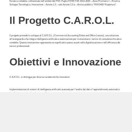
fiscale e contabile, cofinanziato nell’ambito del POC Puglia FESR FSE 2014-2020 – Asse Prioritario I – Ricerca,
Sviluppo Tecnologico, Innovazione – Azione 1.3 – sub-Azione 1.3.a – Avviso pubblico “INNOAID Riapertura”.
Il Progetto C.A.R.O.L.
Il progetto prevede lo sviluppo di C.A.R.O.L. (Commercial Accounting Robot and Office Liaison), una soluzione
all’avanguardia che integra intelligenza artificiale e automazione per rivoluzionare i servizi di consulenza fiscale e
contabile. Questa innovazione rappresenta un significativo passo avanti nella digitalizzazione e nell’efficienza dei
servizi professionali.
Obiettivi e Innovazione
C.A.R.O.L. si distingue per diverse caratteristiche innovative:
Implementazione di sistemi di intelligenza artificiale avanzata per l’analisi dei dati e l’apprendimento automatico
Interfaccia utente intuitiva basata sul linguaggio naturale
Automazione dei processi ripetitivi per ottimizzare l’efficienza operativa
Sistema di supporto decisionale avanzato basato su analisi in tempo reale
Integrazione fluida con i sistemi esistenti per un ambiente di lavoro collaborativo
Risultati
Il progetto ha permesso la realizzazione di un PoC (Proof of concept) software che mira a: