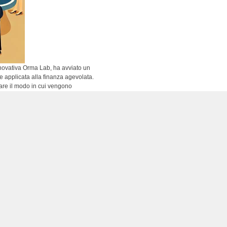
nnovativa Orma Lab, ha avviato un
le applicata alla finanza agevolata.
rare il modo in cui vengono
ulenza ha permesso di identificare
ità e il tempo richiesto per la
 agevolata. La redazione di questi
alistiche e tempistiche spesso
ti di finanza agevolata. L’obiettivo
 del settore, ottimizzando il loro
finanziamento disponibili. I dati
investimenti senza conoscere le
ap su cui lo strumento mira ad
ampio processo di innovazione del
tituisce, ma potenzia le
gli aspetti strategici della