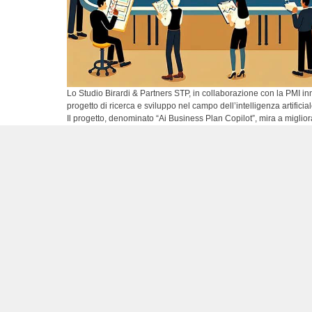
Lo Studio Birardi & Partners STP, in collaborazione con la PMI i
progetto di ricerca e sviluppo nel campo dell’intelligenza artificia
Il progetto, denominato “Ai Business Plan Copilot”, mira a miglio
redatti i business plan per l’accesso ai finanziamenti agevolati.
L’esperienza trentennale di Studio Birardi nel settore della cons
una delle principali criticità che le imprese affrontano: la compless
preparazione di business plan efficaci per l’accesso alla finanza
documenti richiede infatti un’orchestrazione di competenze speci
incompatibili con le scadenze degli sportelli di agevolazione.
Il progetto segna un punto di svolta nell’accessibilità agli strumen
finale è che questo strumento possa supportare sia i professionisti
lavoro, sia le imprese che desiderano esplorare le opportunità di 
mostrano che ancora oggi il 64% delle piccole imprese effettua 
agevolazioni a cui potrebbe avere accesso: è proprio questo il g
intervenire.
Lo sviluppo di “Ai Business Plan Copilot” si inserisce in un più 
settore della consulenza, dove l’automazione intelligente non sos
competenze dei professionisti, permettendo loro di concentrarsi su