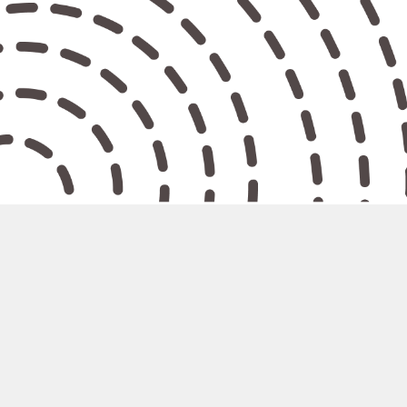
Pagina di esempio
Questa è una pagina di esempio. Differisce da un articolo di un blog perché rimane sempre allo stesso posto e (in molti temi) appare
nel menu di navigazione. Molte persone iniziano con una pagina di Informazioni che li presentano ai visitatori del sito. Potrebbe
apparire una presentazione del tipo:
Ciao! Sono un fattorino ciclista di giorno, aspirante attore di notte e questo è il mio sito web. Vivo a Los Angeles, ho un grande cane di
nome Jack e mi piace la piña colada. (E prendere la pioggia)
…o qualcosa di simile:
La Società XYZ Aggeggi è stata fondata nel 1971 e da allora fornisce al pubblico aggeggi di ottima qualità. Situata a Fantasilandia, XYZ
impiega oltre 2.000 persone e realizza ogni sorta di aggeggio fantastico per la comunità di Fantasilandia.
Come nuovo utente di WordPress, dovresti andare nella tua
Bacheca
per eliminare questa pagina, e crearne delle nuove per i tuoi
contenuti. Divertiti!